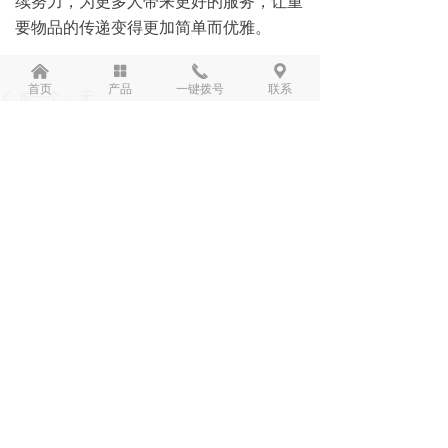
续努力，为更多人带来更好的服务，让重
要物品的传递变得更加简单而优雅。
낀
넒
끅
끇
首页
产品
一键拨号
联系
前一个：
无
ꄴ
后一个：
无
ꄲ
电话：
4000129268
地址：
重庆市渝北区紫荆路